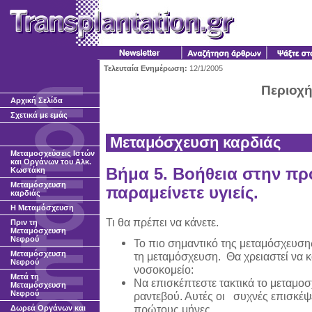
Τελευταία Ενημέρωση:
12/1/2005
Περιοχή
Αρχική Σελίδα
Σχετικά με εμάς
Μεταμόσχευση καρδιάς
Μεταμοσχεύσεις Ιστών
και Οργάνων του Αλκ.
Βήμα 5. Βοήθεια στην πρ
Κωστάκη
Μεταμόσχευση
παραμείνετε υγιείς.
καρδιάς
H Μεταμόσχευση
Τι θα πρέπει να κάνετε.
Πριν τη
Μεταμόσχευση
Νεφρού
Το πιο σημαντικό της μεταμόσχευσης
Μεταμόσχευση
τη μεταμόσχευση. Θα χρειαστεί να κ
Νεφρού
νοσοκομείο:
Μετά τη
Να επισκέπτεστε τακτικά το μεταμοσ
Μεταμόσχευση
Νεφρού
ραντεβού. Αυτές οι συχνές επισκέψ
πρώτους μήνες.
Δωρεά Οργάνων και